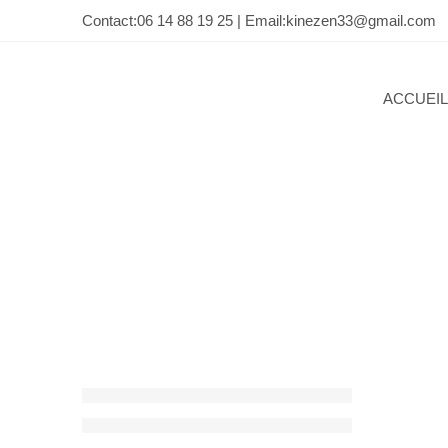
Contact:
06 14 88 19 25 |
Email:
kinezen33@gmail.com
ACCUEIL
SOINS
POUR
LES
CRINS
Maison