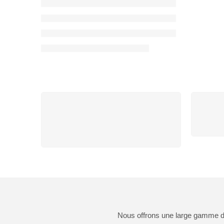
LIVRAISON GRATUITE
C
Commandes supérieures à 50
€
Nous offrons une large gamme de