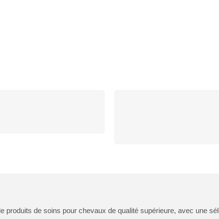
ONSEILS PRODUITS
100% REMBOURSEM
envoyez-nous un mail
Vous avez 14 jours pou
retourner
 produits de soins pour chevaux de qualité supérieure, avec une séle