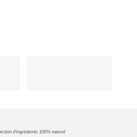
ENT
PAIEMENT SÉCURISÉ
r
Nous assurons un paiement
sécurisé
ction d’ingrédients 100% naturel