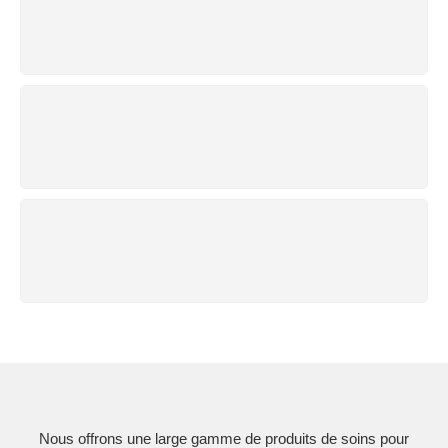
CONSEILS PRODUITS
envoyez-nous un mail
100% REMBOURSEMENT
Vous avez 14 jours pour retourner
PAIEMENT SÉCURISÉ
Nous assurons un paiement sécurisé
Nous offrons une large gamme de produits de soins pour